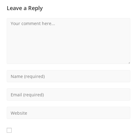
Leave a Reply
Comment
Enter
your
name
Enter
or
your
username
email
Enter
to
address
your
comment
to
website
comment
URL