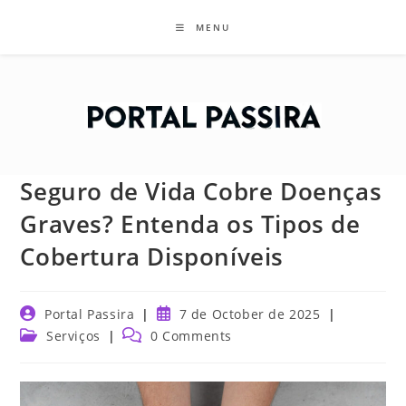
Skip
MENU
to
content
Seguro de Vida Cobre Doenças
Graves? Entenda os Tipos de
Cobertura Disponíveis
Post
Post
Portal Passira
7 de October de 2025
author:
published:
Post
Post
Serviços
0 Comments
category:
comments: