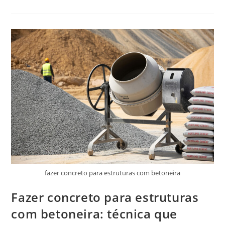
São
As
Cores
De
Natal
Em
2025:
Tendências,
Combinações
E
Estilos
Para
Decorar
Com
Elegância
E
Significado
fazer concreto para estruturas com betoneira
Fazer concreto para estruturas
com betoneira: técnica que