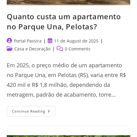
Quanto custa um apartamento
no Parque Una, Pelotas?
Post
Post
Portal Passira
11 de August de 2025
author:
published:
Post
Post
Casa e Decoração
0 Comments
category:
comments:
Em 2025, o preço médio de um apartamento
no Parque Una, em Pelotas (RS), varia entre R$
420 mil e R$ 1,8 milhão, dependendo da
metragem, padrão de acabamento, torre…
Quanto
Continue Reading
Custa
Um
Apartamento
No
Parque
Una,