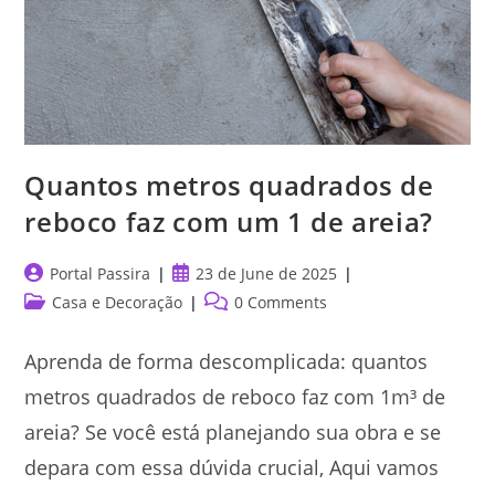
Sua
Obra?
Quantos metros quadrados de
reboco faz com um 1 de areia?
Post
Post
Portal Passira
23 de June de 2025
author:
published:
Post
Post
Casa e Decoração
0 Comments
category:
comments:
Aprenda de forma descomplicada: quantos
metros quadrados de reboco faz com 1m³ de
areia? Se você está planejando sua obra e se
depara com essa dúvida crucial, Aqui vamos