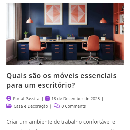
Sob
Medida
Com
Bom
Preço
Quais são os móveis essenciais
para um escritório?
Post
Post
Portal Passira
18 de December de 2025
author:
published:
Post
Post
Casa e Decoração
0 Comments
category:
comments:
Criar um ambiente de trabalho confortável e