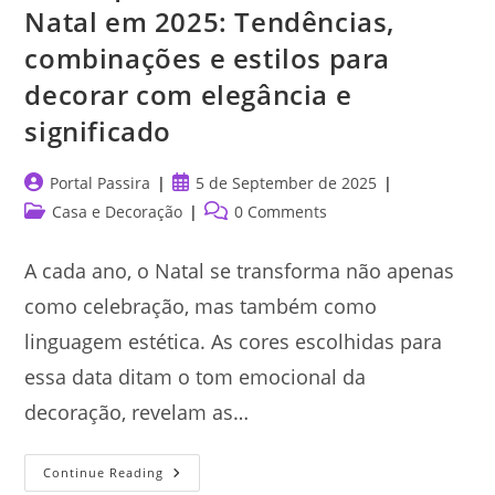
Natal em 2025: Tendências,
combinações e estilos para
decorar com elegância e
significado
Post
Post
Portal Passira
5 de September de 2025
author:
published:
Post
Post
Casa e Decoração
0 Comments
category:
comments:
A cada ano, o Natal se transforma não apenas
como celebração, mas também como
linguagem estética. As cores escolhidas para
essa data ditam o tom emocional da
decoração, revelam as…
Saiba
Continue Reading
Quais