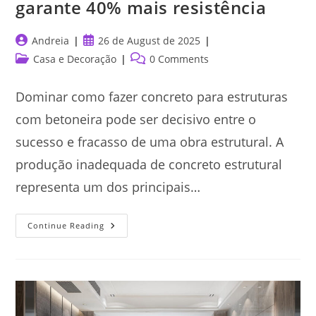
garante 40% mais resistência
Post
Post
Andreia
26 de August de 2025
author:
published:
Post
Post
Casa e Decoração
0 Comments
category:
comments:
Dominar como fazer concreto para estruturas
com betoneira pode ser decisivo entre o
sucesso e fracasso de uma obra estrutural. A
produção inadequada de concreto estrutural
representa um dos principais…
Fazer
Continue Reading
Concreto
Para
Estruturas
Com
Betoneira:
Técnica
Que
Garante
40%