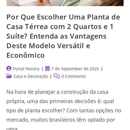
Por Que Escolher Uma Planta de
Casa Térrea com 2 Quartos e 1
Suíte? Entenda as Vantagens
Deste Modelo Versátil e
Econômico
Post
Post
Portal Passira
7 de September de 2025
author:
published:
Post
Post
Casa e Decoração
0 Comments
category:
comments:
Na hora de planejar a construção da casa
própria, uma das primeiras decisões é: qual
tipo de planta escolher? Com tantas opções no
mercado, muitos brasileiros têm optado por
uma…