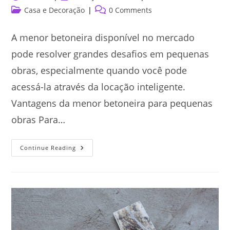
author:
published:
Post
Post
Casa e Decoração
0 Comments
category:
comments:
A menor betoneira disponível no mercado
pode resolver grandes desafios em pequenas
obras, especialmente quando você pode
acessá-la através da locação inteligente.
Vantagens da menor betoneira para pequenas
obras Para…
Por
Continue Reading
Que
A
Menor
Betoneira
Disponível
No
Mercado
Pode
Ser
Perfeita
Para