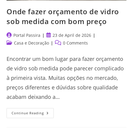
Onde fazer orçamento de vidro
sob medida com bom preço
Post
Post
Portal Passira
23 de April de 2026
author:
published:
Post
Post
Casa e Decoração
0 Comments
category:
comments:
Encontrar um bom lugar para fazer orçamento
de vidro sob medida pode parecer complicado
à primeira vista. Muitas opções no mercado,
preços diferentes e dúvidas sobre qualidade
acabam deixando a…
Onde
Continue Reading
Fazer
Orçamento
De
Vidro