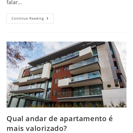
falar…
Quantos
Continue Reading
Metros
Quadrados
De
Reboco
Faz
Com
Um
1
De
Areia?
Qual andar de apartamento é
mais valorizado?