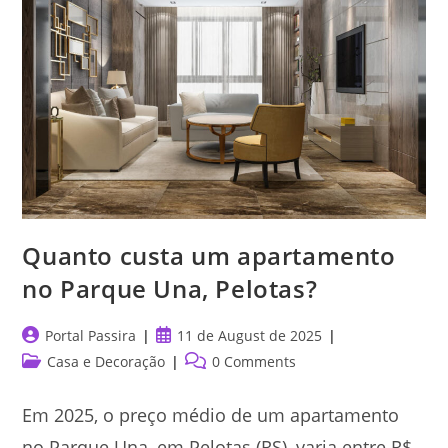
Mais
Resistência
Quanto custa um apartamento
no Parque Una, Pelotas?
Post
Post
Portal Passira
11 de August de 2025
author:
published:
Post
Post
Casa e Decoração
0 Comments
category:
comments:
Em 2025, o preço médio de um apartamento
no Parque Una, em Pelotas (RS), varia entre R$