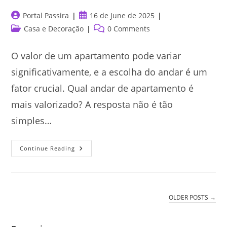
Post
Post
Portal Passira
16 de June de 2025
author:
published:
Post
Post
Casa e Decoração
0 Comments
category:
comments:
O valor de um apartamento pode variar
significativamente, e a escolha do andar é um
fator crucial. Qual andar de apartamento é
mais valorizado? A resposta não é tão
simples…
Qual
Continue Reading
Andar
De
Apartamento
É
Mais
Valorizado?
OLDER POSTS
→