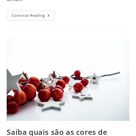
Por
Continue Reading
Que
Escolher
Uma
Planta
De
Casa
Térrea
Com
2
Quartos
E
1
Suíte?
Entenda
As
Vantagens
Deste
Modelo
Versátil
E
Econômico
Saiba quais são as cores de