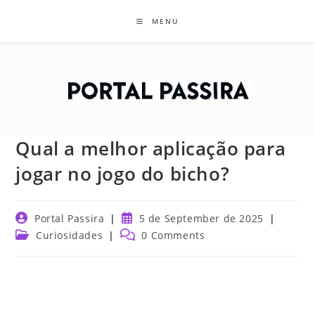
Skip
MENU
to
content
Qual a melhor aplicação para
jogar no jogo do bicho?
Post
Post
Portal Passira
5 de September de 2025
author:
published:
Post
Post
Curiosidades
0 Comments
category:
comments: