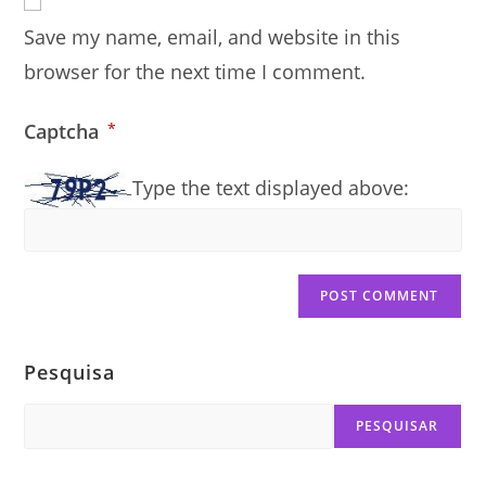
comment
URL
Save my name, email, and website in this
(optional)
browser for the next time I comment.
Captcha
*
Type the text displayed above:
Pesquisa
Search
PESQUISAR