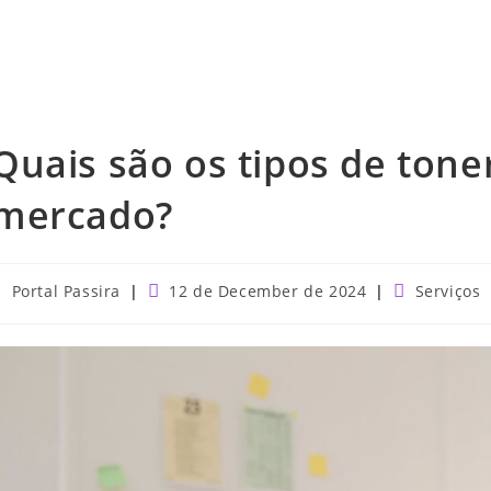
Quais são os tipos de tone
mercado?
ost
Post
Post
Portal Passira
12 de December de 2024
Serviços
uthor:
published:
category: