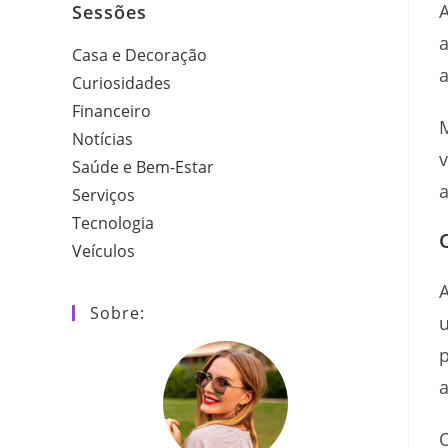
A
Sessões
Casa e Decoração
a
Curiosidades
Financeiro
M
Notícias
v
Saúde e Bem-Estar
Serviços
Tecnologia
Veículos
A
Sobre:
u
p
a
O