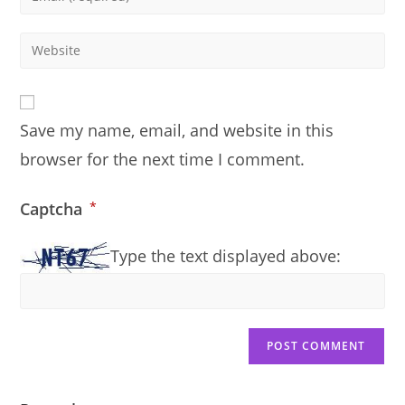
or
your
username
email
Enter
to
address
your
comment
to
website
comment
URL
Save my name, email, and website in this
(optional)
browser for the next time I comment.
Captcha
*
Type the text displayed above: