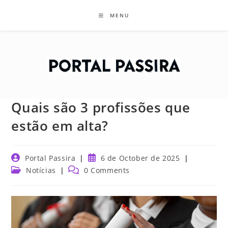
Skip
MENU
to
content
Quais são 3 profissões que
estão em alta?
Post
Post
Portal Passira
6 de October de 2025
author:
published:
Post
Post
Notícias
0 Comments
category:
comments: