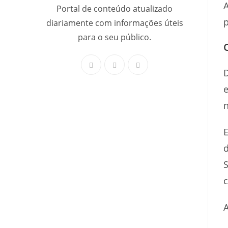
A
Portal de conteúdo atualizado
p
diariamente com informações úteis
para o seu público.
D
e
n
E
d
S
A