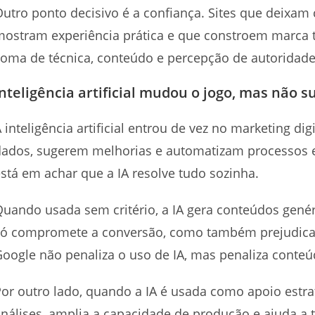
utro ponto decisivo é a confiança. Sites que deixam
mostram experiência prática e que constroem marca 
oma de técnica, conteúdo e percepção de autoridade
Inteligência artificial mudou o jogo, mas não su
 inteligência artificial entrou de vez no marketing di
ados, sugerem melhorias e automatizam processos e
stá em achar que a IA resolve tudo sozinha.
uando usada sem critério, a IA gera conteúdos genéri
só compromete a conversão, como também prejudica
oogle não penaliza o uso de IA, mas penaliza conteú
or outro lado, quando a IA é usada como apoio estrat
nálises, amplia a capacidade de produção e ajuda a 