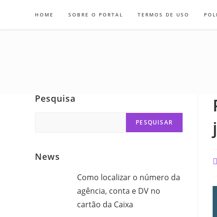
Skip
HOME
SOBRE O PORTAL
TERMOS DE USO
POL
to
content
Pesquisa
Search
PESQUISAR
News
P
a
Como localizar o número da
agência, conta e DV no
cartão da Caixa