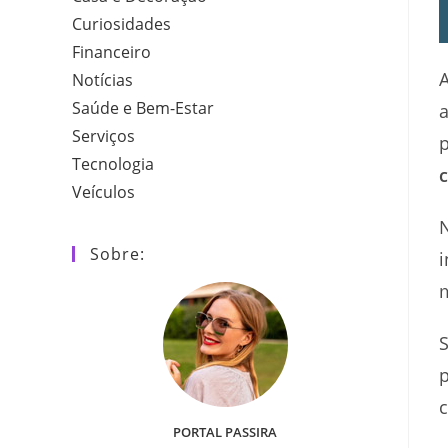
Curiosidades
Financeiro
A
Notícias
Saúde e Bem-Estar
a
Serviços
p
Tecnologia
Veículos
N
Sobre:
i
S
p
c
PORTAL PASSIRA