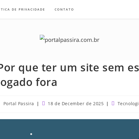
ITICA DE PRIVACIDADE
CONTATO
Por que ter um site sem es
jogado fora
ost
Post
Post
Portal Passira
18 de December de 2025
Tecnolog
uthor:
published:
category: