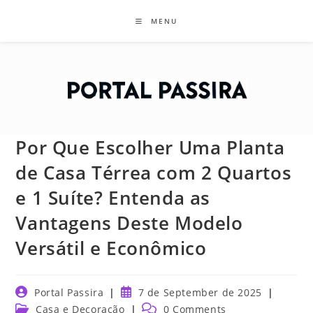
Skip
MENU
to
content
Por Que Escolher Uma Planta
de Casa Térrea com 2 Quartos
e 1 Suíte? Entenda as
Vantagens Deste Modelo
Versátil e Econômico
Post
Post
Portal Passira
7 de September de 2025
author:
published:
Post
Post
Casa e Decoração
0 Comments