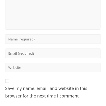
Enter
your
name
Enter
or
your
username
email
Enter
to
address
your
comment
to
website
comment
URL
Save my name, email, and website in this
(optional)
browser for the next time I comment.