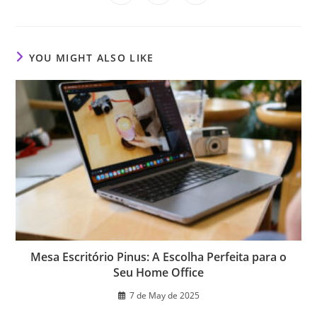
in
in
in
window
window
window
window
window
window
window
a
a
a
new
new
new
window
window
window
YOU MIGHT ALSO LIKE
Mesa Escritório Pinus: A Escolha Perfeita para o
Seu Home Office
7 de May de 2025