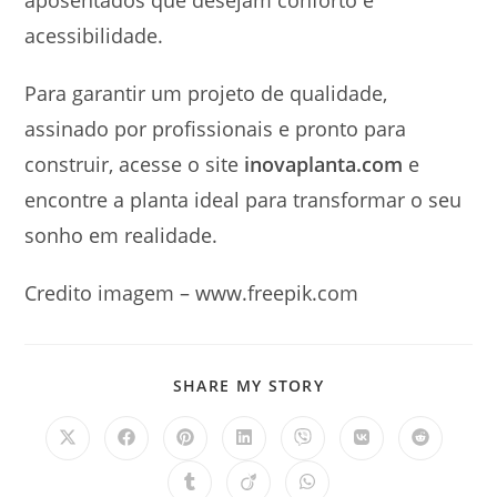
acessibilidade.
Para garantir um projeto de qualidade,
assinado por profissionais e pronto para
construir, acesse o site
inovaplanta.com
e
encontre a planta ideal para transformar o seu
sonho em realidade.
Credito imagem – www.freepik.com
SHARE
SHARE MY STORY
THIS
CONTENT
Opens
Opens
Opens
Opens
Opens
Opens
Opens
in
in
in
in
in
in
in
a
a
a
a
a
a
a
Opens
Opens
Opens
new
new
new
new
new
new
new