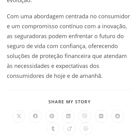
Com uma abordagem centrada no consumidor
e um compromisso contínuo com a inovação,
as seguradoras podem enfrentar o futuro do
seguro de vida com confiança, oferecendo
soluções de proteção financeira que atendam
às necessidades e expectativas dos
consumidores de hoje e de amanhã.
SHARE
SHARE MY STORY
THIS
CONTENT
Opens
Opens
Opens
Opens
Opens
Opens
Opens
in
in
in
in
in
in
in
a
a
a
a
a
a
a
Opens
Opens
Opens
new
new
new
new
new
new
new
in
in
in
window
window
window
window
window
window
window
a
a
a