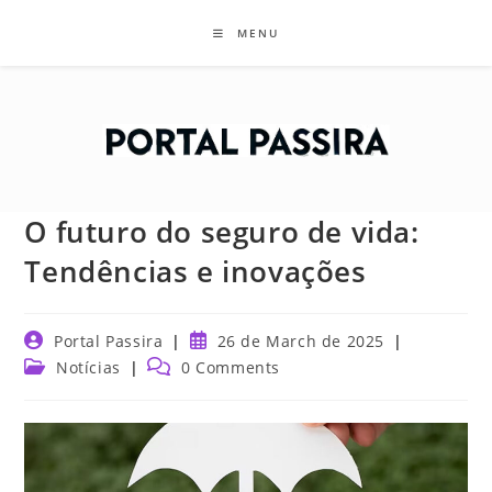
Skip
MENU
to
content
O futuro do seguro de vida:
Tendências e inovações
Post
Post
Portal Passira
26 de March de 2025
author:
published:
Post
Post
Notícias
0 Comments
category:
comments: