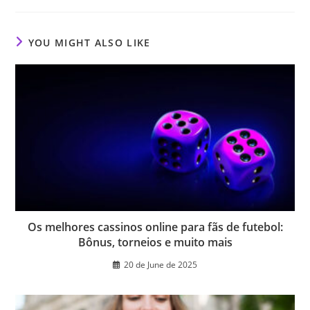
new
new
new
window
window
window
YOU MIGHT ALSO LIKE
Os melhores cassinos online para fãs de futebol:
Bônus, torneios e muito mais
20 de June de 2025