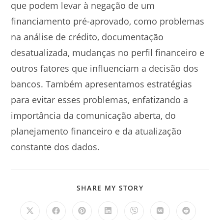
que podem levar à negação de um
financiamento pré-aprovado, como problemas
na análise de crédito, documentação
desatualizada, mudanças no perfil financeiro e
outros fatores que influenciam a decisão dos
bancos. Também apresentamos estratégias
para evitar esses problemas, enfatizando a
importância da comunicação aberta, do
planejamento financeiro e da atualização
constante dos dados.
SHARE
SHARE MY STORY
THIS
CONTENT
Opens
Opens
Opens
Opens
Opens
Opens
Opens