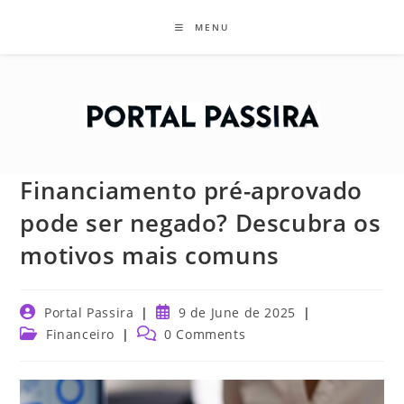
Skip
MENU
to
content
Financiamento pré-aprovado
pode ser negado? Descubra os
motivos mais comuns
Post
Post
Portal Passira
9 de June de 2025
author:
published:
Post
Post
Financeiro
0 Comments
category:
comments: