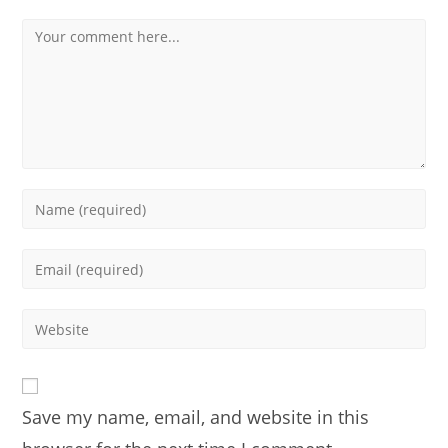
Comment
Enter
your
name
Enter
or
your
username
email
Enter
to
address
your
comment
to
website
comment
URL
Save my name, email, and website in this
(optional)