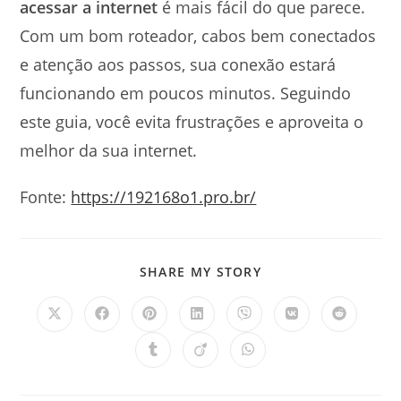
acessar a internet
é mais fácil do que parece.
Com um bom roteador, cabos bem conectados
e atenção aos passos, sua conexão estará
funcionando em poucos minutos. Seguindo
este guia, você evita frustrações e aproveita o
melhor da sua internet.
Fonte:
https://192168o1.pro.br/
SHARE
SHARE MY STORY
THIS
CONTENT
Opens
Opens
Opens
Opens
Opens
Opens
Opens
in
in
in
in
in
in
in
a
a
a
a
a
a
a
Opens
Opens
Opens
new
new
new
new
new
new
new
in
in
in
window
window
window
window
window
window
window
a
a
a
new
new
new