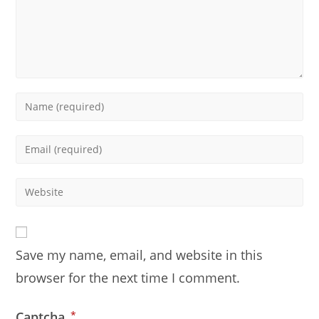
Enter
your
name
Enter
or
your
username
email
Enter
to
address
your
comment
to
website
comment
URL
Save my name, email, and website in this
(optional)
browser for the next time I comment.
Captcha
*