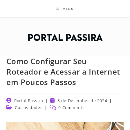
Skip
MENU
to
content
Como Configurar Seu
Roteador e Acessar a Internet
em Poucos Passos
Post
Post
Portal Passira
8 de December de 2024
author:
published:
Post
Post
Curiosidades
0 Comments
category:
comments: