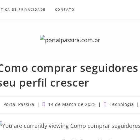
ITICA DE PRIVACIDADE
CONTATO
Como comprar seguidores T
seu perfil crescer
ost
Post
Post
Portal Passira
14 de March de 2025
Tecnologia
uthor:
published:
category: