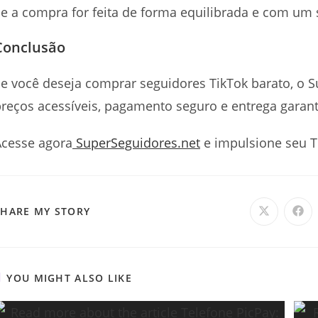
e a compra for feita de forma equilibrada e com um s
Conclusão
e você deseja comprar seguidores TikTok barato, o 
reços acessíveis, pagamento seguro e entrega garant
Acesse agora
SuperSeguidores.net
e impulsione seu 
SHARE
SHARE MY STORY
Opens
Ope
in
in
a
a
THIS
new
new
window
win
CONTENT
YOU MIGHT ALSO LIKE