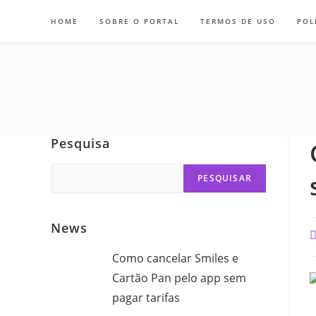
Skip
HOME
SOBRE O PORTAL
TERMOS DE USO
POL
to
content
Pesquisa
Search
PESQUISAR
News
P
a
Como cancelar Smiles e
Cartão Pan pelo app sem
pagar tarifas