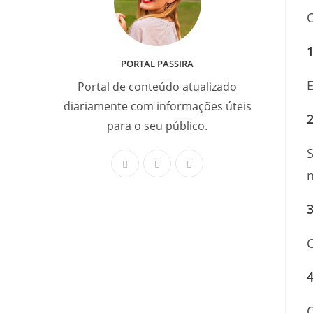
O
1
PORTAL PASSIRA
E
Portal de conteúdo atualizado
diariamente com informações úteis
2
para o seu público.
S
3
C
O