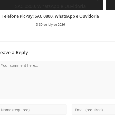
Telefone PicPay: SAC 0800, WhatsApp e Ouvidoria
30 de July de 2026
Leave a Reply
omment
nter
Enter
our
your