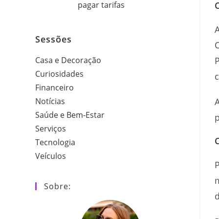
pagar tarifas
A
Sessões
C
Casa e Decoração
P
Curiosidades
c
Financeiro
Notícias
A
Saúde e Bem-Estar
p
Serviços
Tecnologia
Veículos
P
Sobre:
d