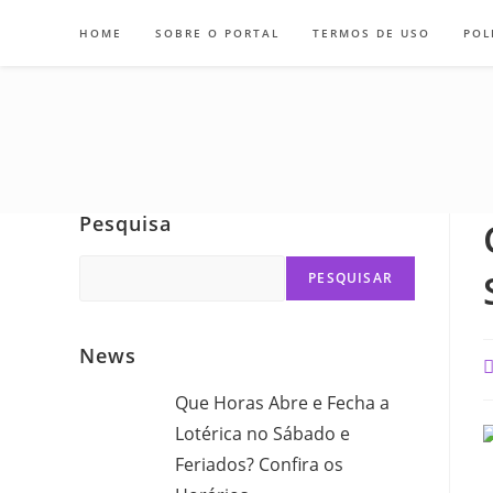
Skip
HOME
SOBRE O PORTAL
TERMOS DE USO
POL
to
content
Pesquisa
Search
PESQUISAR
News
P
a
Que Horas Abre e Fecha a
Lotérica no Sábado e
Feriados? Confira os