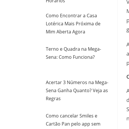
Horários
V
Como Encontrar a Casa
p
Lotérica Mais Próxima de
g
Mim Aberta Agora
A
Terno e Quadra na Mega-
a
Sena: Como Funciona?
p
Acertar 3 Números na Mega-
Sena Ganha Quanto? Veja as
Regras
d
Como cancelar Smiles e
n
Cartão Pan pelo app sem