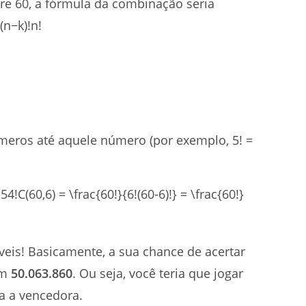
re 60, a fórmula da combinação seria
(n−k)!n!​
 números até aquele número (por exemplo, 5! =
C(60,6) = \frac{60!}{6!(60-6)!} = \frac{60!}
eis! Basicamente, a sua chance de acertar
em
50.063.860
. Ou seja, você teria que jogar
a a vencedora.