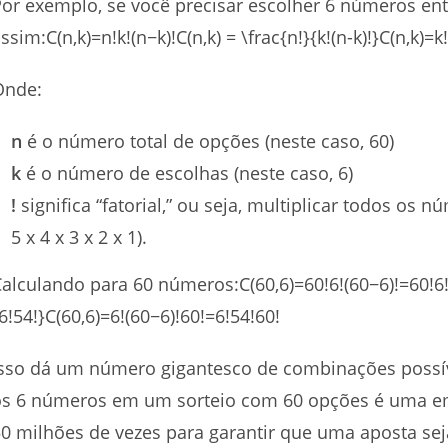
or exemplo, se você precisar escolher 6 números ent
ssim:C(n,k)=n!k!(n−k)!C(n,k) = \frac{n!}{k!(n-k)!}C(n,k)=k!
Onde:
n
é o número total de opções (neste caso, 60)
k
é o número de escolhas (neste caso, 6)
!
significa “fatorial,” ou seja, multiplicar todos os
5 x 4 x 3 x 2 x 1).
alculando para 60 números:C(60,6)=60!6!(60−6)!=60!6!54!
6!54!}C(60,6)=6!(60−6)!60!​=6!54!60!​
sso dá um número gigantesco de combinações possív
os 6 números em um sorteio com 60 opções é uma 
0 milhões de vezes para garantir que uma aposta sej