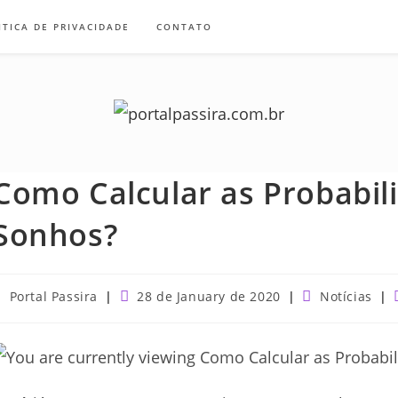
ITICA DE PRIVACIDADE
CONTATO
Como Calcular as Probabil
Sonhos?
ost
Post
Post
Portal Passira
28 de January de 2020
Notícias
uthor:
published:
category: