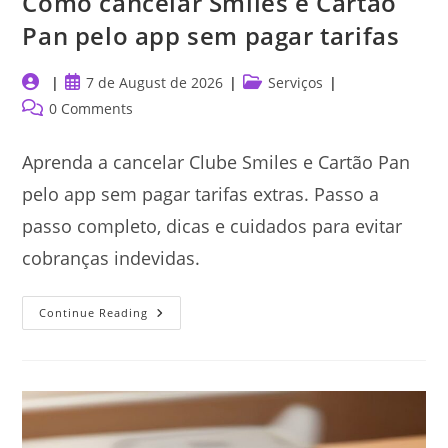
Como cancelar Smiles e Cartão
Pan pelo app sem pagar tarifas
Post
Post
Post
7 de August de 2026
Serviços
author:
published:
category:
Post
0 Comments
comments:
Aprenda a cancelar Clube Smiles e Cartão Pan
pelo app sem pagar tarifas extras. Passo a
passo completo, dicas e cuidados para evitar
cobranças indevidas.
Como
Continue Reading
Cancelar
Smiles
E
Cartão
Pan
Pelo
App
Sem
Pagar