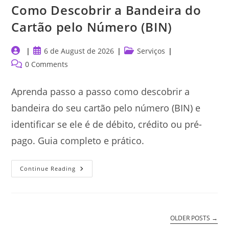
Como Descobrir a Bandeira do
Cartão pelo Número (BIN)
Post
Post
Post
6 de August de 2026
Serviços
author:
published:
category:
Post
0 Comments
comments:
Aprenda passo a passo como descobrir a
bandeira do seu cartão pelo número (BIN) e
identificar se ele é de débito, crédito ou pré-
pago. Guia completo e prático.
Como
Continue Reading
Descobrir
A
Bandeira
Do
Cartão
Pelo
Número
OLDER POSTS
→
(BIN)