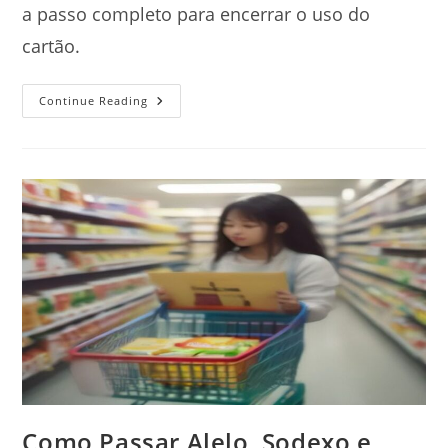
a passo completo para encerrar o uso do
cartão.
Como
Continue Reading
Cancelar
Cartão
Magazine
Luiza
Pelo
App
Ou
Telefone
Como Passar Alelo, Sodexo e