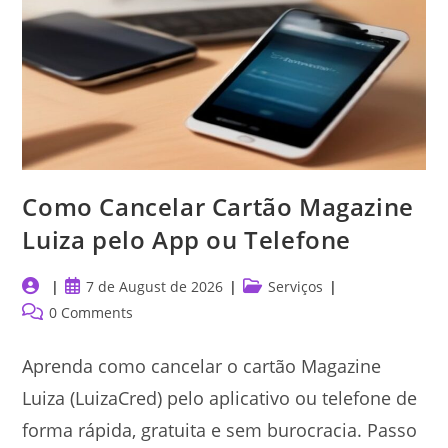
Tarifas
Como Cancelar Cartão Magazine
Luiza pelo App ou Telefone
Post
Post
Post
7 de August de 2026
Serviços
author:
published:
category:
Post
0 Comments
comments:
Aprenda como cancelar o cartão Magazine
Luiza (LuizaCred) pelo aplicativo ou telefone de
forma rápida, gratuita e sem burocracia. Passo