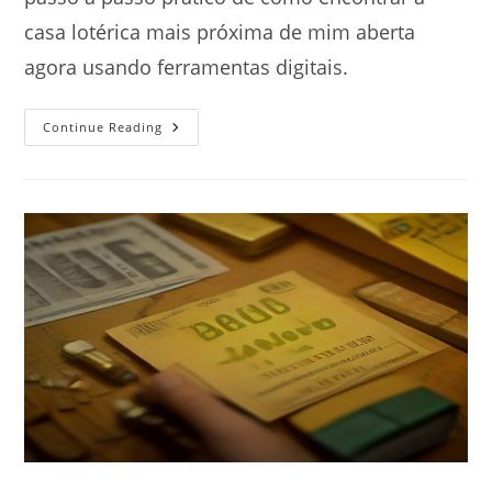
casa lotérica mais próxima de mim aberta
agora usando ferramentas digitais.
Como
Continue Reading
Encontrar
A
Casa
Lotérica
Mais
Próxima
De
Mim
Aberta
Agora