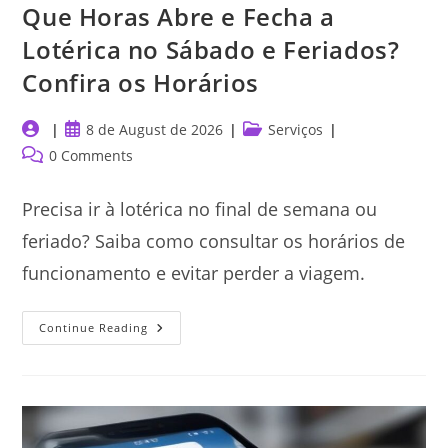
Que Horas Abre e Fecha a
Lotérica no Sábado e Feriados?
Confira os Horários
Post
Post
Post
8 de August de 2026
Serviços
author:
published:
category:
Post
0 Comments
comments:
Precisa ir à lotérica no final de semana ou
feriado? Saiba como consultar os horários de
funcionamento e evitar perder a viagem.
Que
Continue Reading
Horas
Abre
E
Fecha
A
Lotérica
No
Sábado