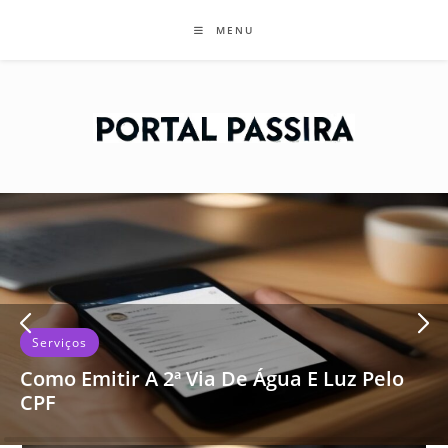
Skip
MENU
to
content
Serviços
Como Emitir A 2ª Via De Água E Luz Pelo
CPF
Perdeu sua conta? Aprenda como emitir a 2ª via