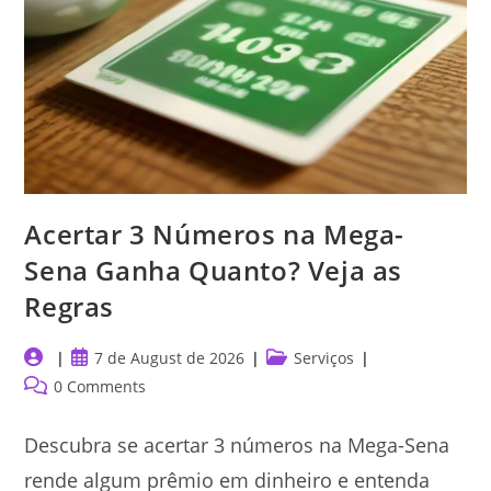
Acertar 3 Números na Mega-
Sena Ganha Quanto? Veja as
Regras
Post
Post
Post
7 de August de 2026
Serviços
author:
published:
category:
Post
0 Comments
comments:
Descubra se acertar 3 números na Mega-Sena
rende algum prêmio em dinheiro e entenda