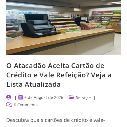
Guia
De
Cartões
O Atacadão Aceita Cartão de
Crédito e Vale Refeição? Veja a
Lista Atualizada
Post
Post
Post
6 de August de 2026
Serviços
author:
published:
category:
Post
0 Comments
comments:
Descubra quais cartões de crédito e vale-