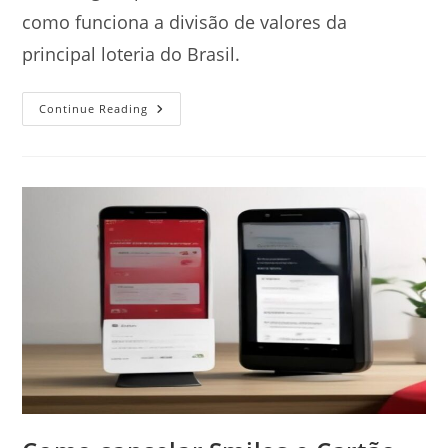
como funciona a divisão de valores da
principal loteria do Brasil.
Acertar
Continue Reading
3
Números
Na
Mega-
Sena
Ganha
Quanto?
Veja
As
Regras