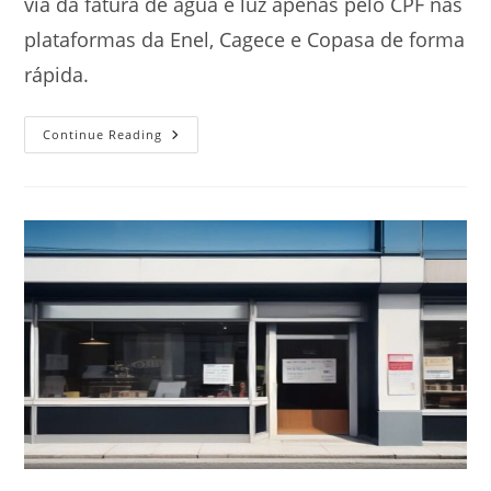
via da fatura de água e luz apenas pelo CPF nas
plataformas da Enel, Cagece e Copasa de forma
rápida.
Como
Continue Reading
Emitir
A
2ª
Via
De
Água
E
Luz
Pelo
CPF