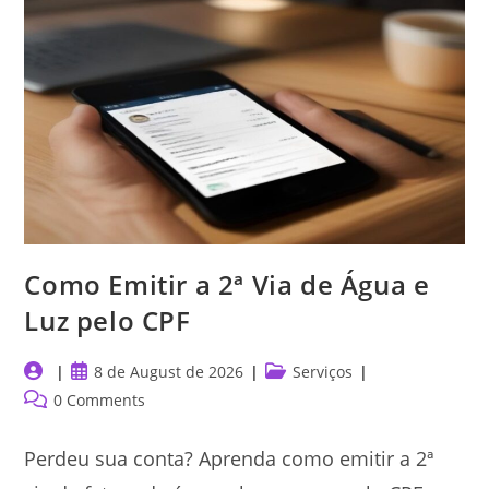
da fatura de água e luz apenas pelo CPF nas
plataformas da Enel, Cagece e Copasa de forma
rápida.
READ MORE
Como Emitir a 2ª Via de Água e
Luz pelo CPF
Post
Post
Post
8 de August de 2026
Serviços
author:
published:
category:
Post
0 Comments
comments:
Perdeu sua conta? Aprenda como emitir a 2ª