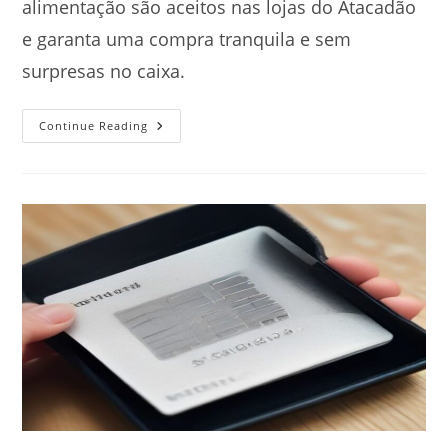
alimentação são aceitos nas lojas do Atacadão
e garanta uma compra tranquila e sem
surpresas no caixa.
O
Continue Reading
Atacadão
Aceita
Cartão
De
Crédito
E
Vale
Refeição?
Veja
A
Lista
Atualizada