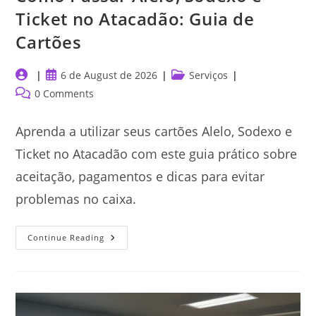
Ticket no Atacadão: Guia de
Cartões
Post
Post
Post
6 de August de 2026
Serviços
author:
published:
category:
Post
0 Comments
comments:
Aprenda a utilizar seus cartões Alelo, Sodexo e
Ticket no Atacadão com este guia prático sobre
aceitação, pagamentos e dicas para evitar
problemas no caixa.
Como
Continue Reading
Passar
Alelo,
Sodexo
E
Ticket
No
Atacadão: