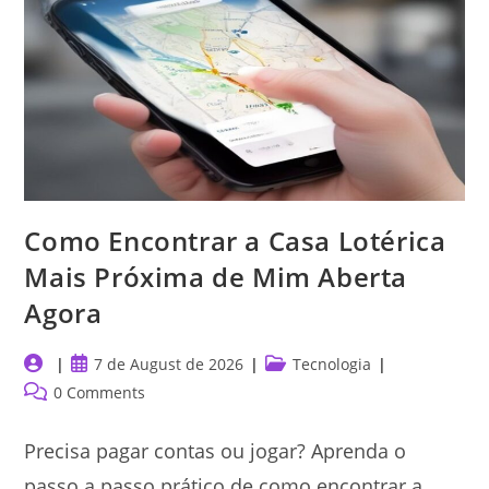
E
Feriados?
Confira
Os
Horários
Como Encontrar a Casa Lotérica
Mais Próxima de Mim Aberta
Agora
Post
Post
Post
7 de August de 2026
Tecnologia
author:
published:
category:
Post
0 Comments
comments:
Precisa pagar contas ou jogar? Aprenda o
passo a passo prático de como encontrar a