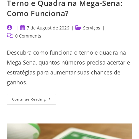
Terno e Quadra na Mega-Sena:
Como Funciona?
Post
Post
Post
7 de August de 2026
Serviços
author:
published:
category:
Post
0 Comments
comments:
Descubra como funciona o terno e quadra na
Mega-Sena, quantos números precisa acertar e
estratégias para aumentar suas chances de
ganhos.
Terno
Continue Reading
E
Quadra
Na
Mega-
Sena:
Como
Funciona?